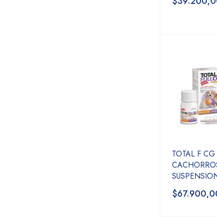
$39.200,0
TOTAL F CG
CACHORRO
SUSPENSION
$67.900,0