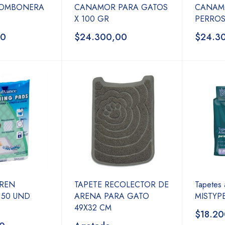
BOMBONERA
CANAMOR PARA GATOS
CANAM
X 100 GR
PERROS
00
$24.300,00
$24.3
TREN
TAPETE RECOLECTOR DE
Tapetes 
 50 UND
ARENA PARA GATO
MISTYP
49X32 CM
$18.20