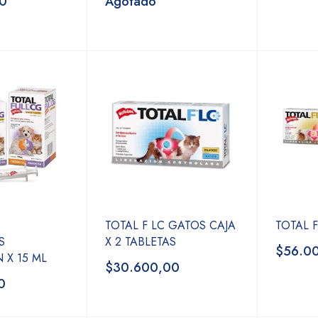
0
Agotado
TOTAL F LC GATOS CAJA
TOTAL 
S
X 2 TABLETAS
$56.0
 X 15 ML
$30.600,00
0