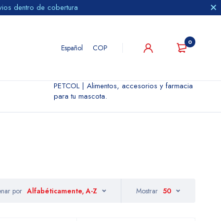
vios dentro de cobertura
0
Español
COP
PETCOL | Alimentos, accesorios y farmacia
para tu mascota.
nar por
Alfabéticamente, A-Z
Mostrar
50