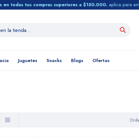
tis en todas tus compras superiores a $150.000.
aplica para en
acia
Juguetes
Snacks
Blogs
Ofertas
Orde