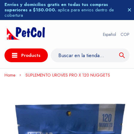
Envíos y domicilios gratis en todas tus compras
superiores a $150.000.
aplica para envios dentro de
cobertura
Español
COP
Products
Home
SUPLEMENTO UROVES PRO X 120 NUGGETS