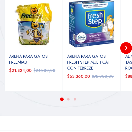
ARENA PARA GATOS
ARENA PARA GATOS
AL
FREEMIAU
FRESH STEP MULTI CAT
TAS
CON FEBREZE
RO
$21.824,00
$24.800,00
$63.360,00
$72.000,00
$88