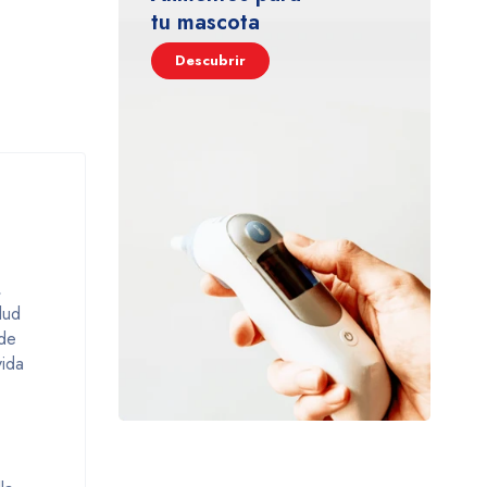
tu mascota
Descubrir
,
lud
de
vida