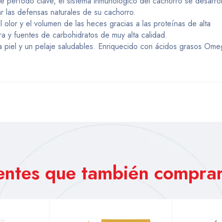
 período clave, el sistema inmunológico del cachorro se desarrol
r las defensas naturales de su cachorro.
 olor y el volumen de las heces gracias a las proteínas de alta
ra y fuentes de carbohidratos de muy alta calidad.
 piel y un pelaje saludables. Enriquecido con ácidos grasos Ome
ientes que también comprar