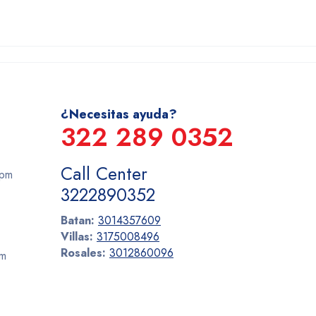
¿Necesitas ayuda?
322 289 0352
Call Center
 pm
3222890352
Batan:
3014357609
Villas:
3175008496
Rosales:
3012860096
pm