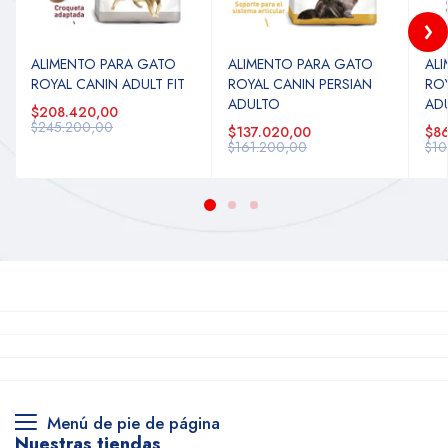
ALIMENTO PARA GATO
ALIMENTO PARA GATO
AL
ROYAL CANIN ADULT FIT
ROYAL CANIN PERSIAN
ROY
ADULTO
AD
$208.420,00
$245.200,00
$137.020,00
$86
$161.200,00
$10
Menú de pie de página
Nuestras tiendas