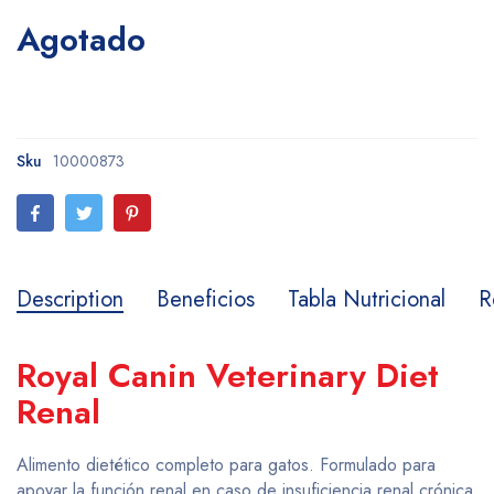
Agotado
Sku
10000873
Description
Beneficios
Tabla Nutricional
R
Royal Canin Veterinary Diet
Renal
Alimento dietético completo para gatos. Formulado para
apoyar la función renal en caso de insuficiencia renal crónica