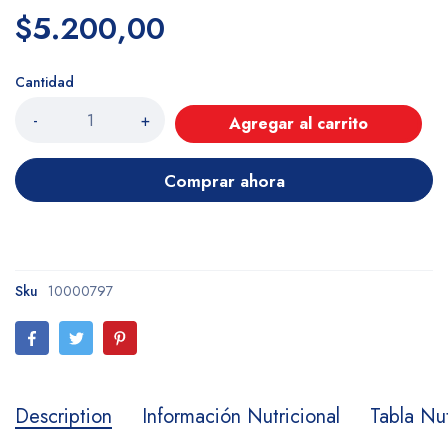
$5.200,00
Cantidad
-
+
Agregar al carrito
Comprar ahora
Sku
10000797
Description
Información Nutricional
Tabla Nut