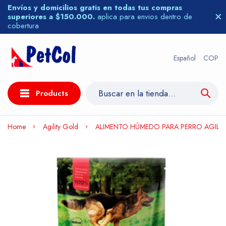
Envíos y domicilios gratis en todas tus compras
superiores a $150.000.
aplica para envios dentro de
cobertura
Español
COP
Products
Home
Agility Gold
ALIMENTO HÚMEDO PARA PERRO AGILIT