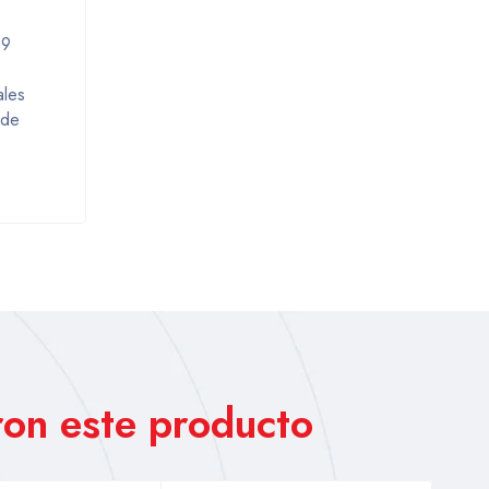
B9
ales
 de
on este producto