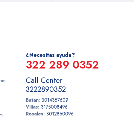
¿Necesitas ayuda?
322 289 0352
Call Center
 pm
3222890352
Batan:
3014357609
Villas:
3175008496
Rosales:
3012860096
pm