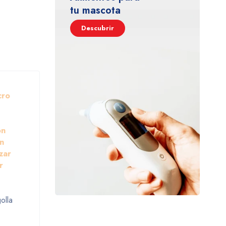
tu mascota
Descubrir
cro
ón
n
zar
r
olla