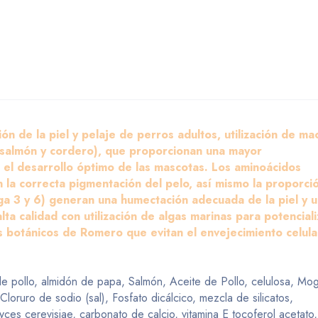
ón de la piel y pelaje de perros adultos, utilización de ma
(salmón y cordero), que proporcionan una mayor
o el desarrollo óptimo de las mascotas. Los aminoácidos
 la correcta pigmentación del pelo, así mismo la proporci
a 3 y 6) generan una humectación adecuada de la piel y u
alta calidad con utilización de algas marinas para potenciali
tes botánicos de Romero que evitan el envejecimiento celula
 de pollo, almidón de papa, Salmón, Aceite de Pollo, celulosa, Mog
Cloruro de sodio (sal), Fosfato dicálcico, mezcla de silicatos,
s cerevisiae, carbonato de calcio, vitamina E tocoferol acetato,