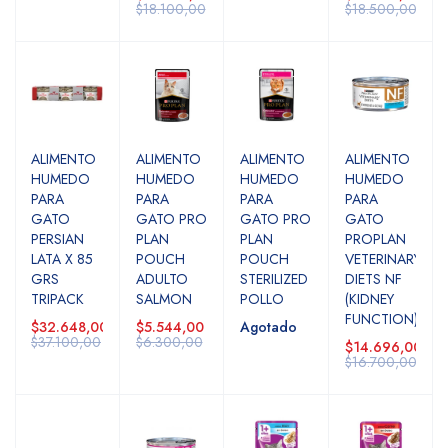
$18.100,00
$18.500,00
ALIMENTO
ALIMENTO
ALIMENTO
ALIMENTO
HUMEDO
HUMEDO
HUMEDO
HUMEDO
PARA
PARA
PARA
PARA
GATO
GATO PRO
GATO PRO
GATO
PERSIAN
PLAN
PLAN
PROPLAN
LATA X 85
POUCH
POUCH
VETERINARY
GRS
ADULTO
STERILIZED
DIETS NF
TRIPACK
SALMON
POLLO
(KIDNEY
FUNCTION)
$32.648,00
$5.544,00
Agotado
$37.100,00
$6.300,00
$14.696,00
$16.700,00