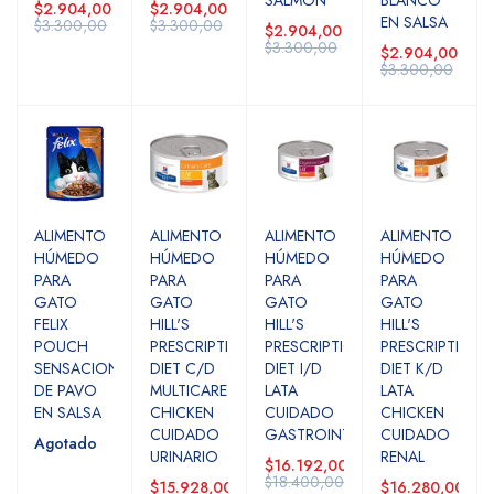
SALMON
BLANCO
$2.904,00
$2.904,00
EN SALSA
$3.300,00
$3.300,00
$2.904,00
$3.300,00
$2.904,00
$3.300,00
ALIMENTO
ALIMENTO
ALIMENTO
ALIMENTO
HÚMEDO
HÚMEDO
HÚMEDO
HÚMEDO
PARA
PARA
PARA
PARA
GATO
GATO
GATO
GATO
FELIX
HILL'S
HILL'S
HILL'S
POUCH
PRESCRIPTION
PRESCRIPTION
PRESCRIPTION
SENSACIONES
DIET C/D
DIET I/D
DIET K/D
DE PAVO
MULTICARE
LATA
LATA
EN SALSA
CHICKEN
CUIDADO
CHICKEN
CUIDADO
GASTROINTESTINAL
CUIDADO
Agotado
URINARIO
RENAL
$16.192,00
$18.400,00
$15.928,00
$16.280,00