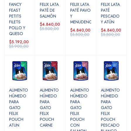
FANCY
FELIX LATA
FELIX LATA
FELIX LATA
FEAST
PATÉ DE
PATÉ PAVO
PATÉ
PETITS
SALMÓN
Y
PESCADO
FILETS
MENUDENCIAS
Y ATÚN
$4.840,00
POLLO Y
$5.500,00
$4.840,00
$4.840,00
QUESO
$5.500,00
$5.500,00
$5.192,00
$5.900,00
ALIMENTO
ALIMENTO
ALIMENTO
ALIMENTO
HÚMEDO
HÚMEDO
HÚMEDO
HÚMEDO
PARA
PARA
PARA
PARA
GATO
GATO
GATO
GATO
FELIX
FELIX
FELIX
FELIX
POUCH
POUCH
POUCH
POUCH
ATUN
CARNE
CON
PESCADO