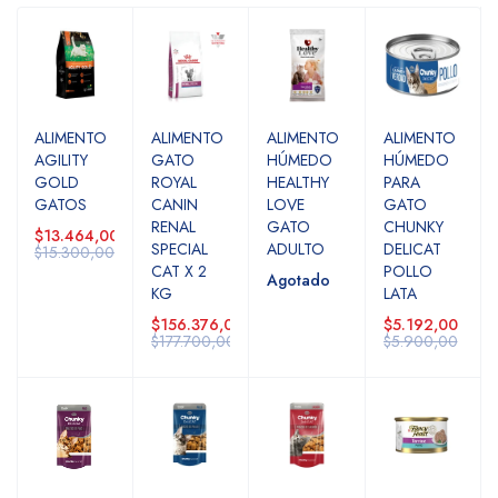
ALIMENTO
ALIMENTO
ALIMENTO
ALIMENTO
AGILITY
GATO
HÚMEDO
HÚMEDO
GOLD
ROYAL
HEALTHY
PARA
GATOS
CANIN
LOVE
GATO
RENAL
GATO
CHUNKY
$13.464,00
SPECIAL
ADULTO
DELICAT
$15.300,00
CAT X 2
POLLO
Agotado
KG
LATA
$156.376,00
$5.192,00
$177.700,00
$5.900,00