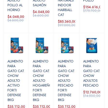
ADULTO
ADULTO
NATURALS
POLLO
POLLO AL
SALMÓN
INDOOR
$154.616,00
HORNO
HAIRBALL
$175.700,00
$4.048,00
CAT
$4.600,00
$4.048,00
$4.600,00
$85.360,00
$97.000,00
ALIMENTO
ALIMENTO
ALIMENTO
ALIMENTO
PARA
PARA
PARA
PARA
GATO CAT
GATO CAT
GATO CAT
GATO CAT
CHOW
CHOW
CHOW
CHOW
ADULTO
ADULTO
ADULTO
ADULTOS
ACTIVO
HOGAREÑO
PESCADO
PESCADO
FORTI
FORTI
FORTI
$12.760,00
DEFENSE
DEFENSE
DEFENSE
$14.500,00
8KG
8KG
8KG
$35.112,00
$35.112,00
$35.112,00