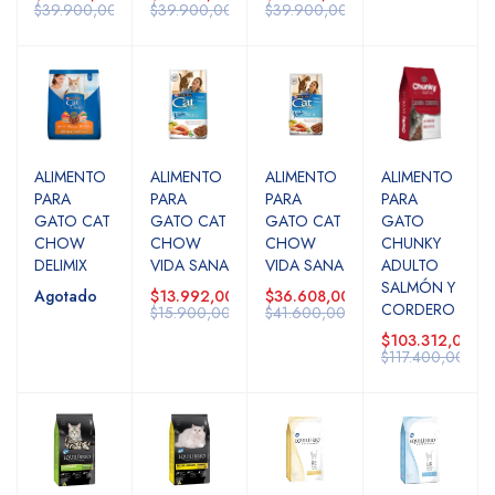
$39.900,00
$39.900,00
$39.900,00
ALIMENTO
ALIMENTO
ALIMENTO
ALIMENTO
PARA
PARA
PARA
PARA
GATO CAT
GATO CAT
GATO CAT
GATO
CHOW
CHOW
CHOW
CHUNKY
DELIMIX
VIDA SANA
VIDA SANA
ADULTO
SALMÓN Y
Agotado
$13.992,00
$36.608,00
CORDERO
$15.900,00
$41.600,00
$103.312,00
$117.400,00