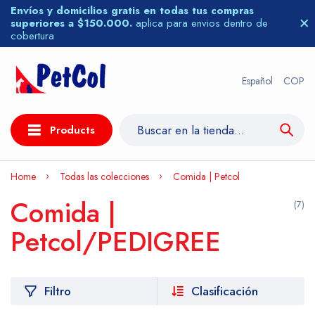
Envíos y domicilios gratis en todas tus compras
superiores a $150.000.
aplica para envios dentro de
cobertura
Español
COP
Products
Home
Todas las colecciones
Comida | Petcol
Comida |
(7)
Petcol/PEDIGREE
Filtro
Clasificación