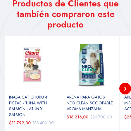
Productos de Clientes que
también compraron este
producto
INABA CAT CHURU 4
ARENA PARA GATOS
AR
PIEZAS - TUNA WITH
NEO CLEAN SCOOPABLE
MI
SALMON - ATUN Y
AROMA MANZANA
AC
SALMON
$18.216,00
$20.700,00
$25
$11.792,00
$13.400,00