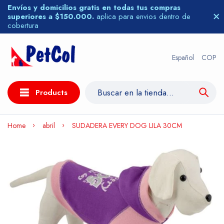
Envíos y domicilios gratis en todas tus compras
superiores a $150.000.
aplica para envios dentro de
cobertura
Español
COP
Products
Home
abril
SUDADERA EVERY DOG LILA 30CM