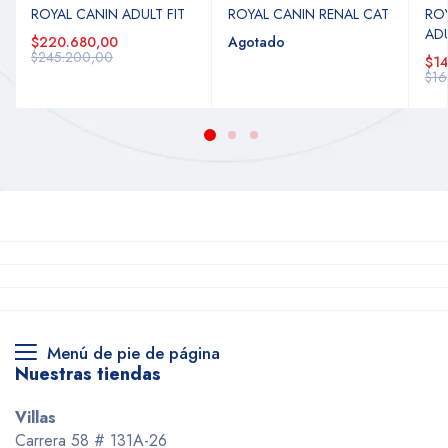
ROYAL CANIN ADULT FIT
ROYAL CANIN RENAL CAT
ROY
AD
$220.680,00
Agotado
$245.200,00
$14
$16
Menú de pie de página
Nuestras tiendas
Villas
Carrera 58 # 131A-26