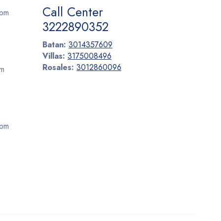
Call Center
 pm
3222890352
Batan:
3014357609
Villas:
3175008496
Rosales:
3012860096
pm
 pm