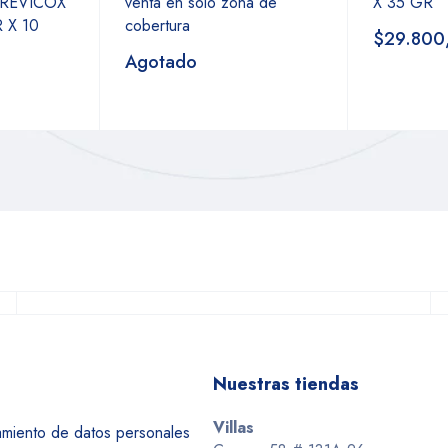
REVICOX
venta en sólo zona de
X 35 GR
 X 10
cobertura
$29.800
Agotado
Nuestras tiendas
Villas
tamiento de datos personales