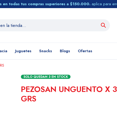
tis en todas tus compras superiores a $150.000.
aplica para en
acia
Juguetes
Snacks
Blogs
Ofertas
RS
SOLO QUEDAN
3
EN STOCK
PEZOSAN UNGUENTO X 
GRS