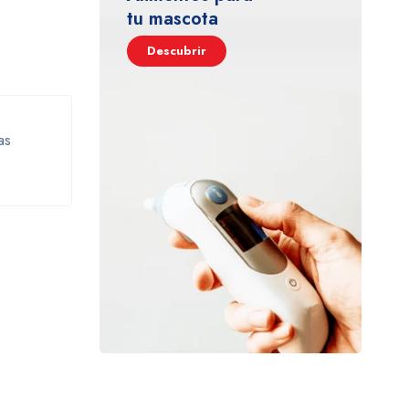
tu mascota
Descubrir
as