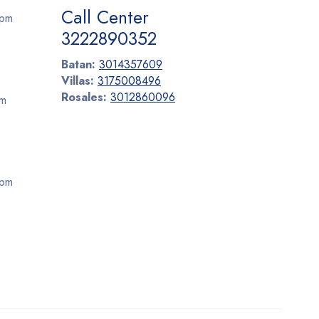
Call Center
 pm
3222890352
Batan:
3014357609
Villas:
3175008496
Rosales:
3012860096
pm
 pm