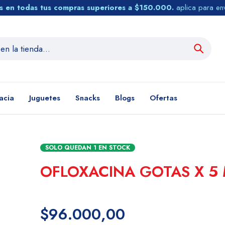
tis en todas tus compras superiores a $150.000.
aplica para en
acia
Juguetes
Snacks
Blogs
Ofertas
SOLO QUEDAN
1
EN STOCK
OFLOXACINA GOTAS X 5
$96.000,00