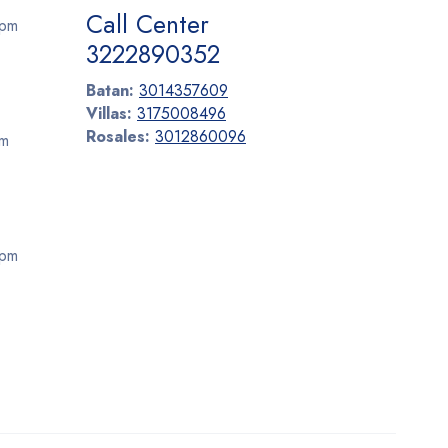
Call Center
 pm
3222890352
Batan:
3014357609
Villas:
3175008496
Rosales:
3012860096
pm
 pm