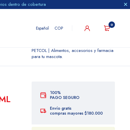
vios dentro de cobertura
0
Español
COP
PETCOL | Alimentos, accesorios y farmacia
para tu mascota.
100%
 ML
PAGO SEGURO
Envío gratis
compras mayores $180.000