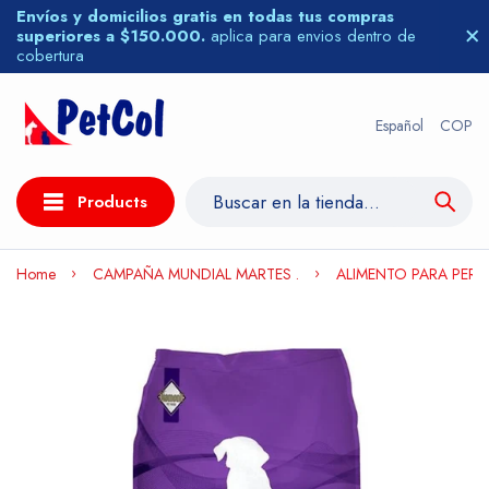
Envíos y domicilios gratis en todas tus compras
superiores a $150.000.
aplica para envios dentro de
cobertura
Español
COP
Products
Home
CAMPAÑA MUNDIAL MARTES .
ALIMENTO PARA PE