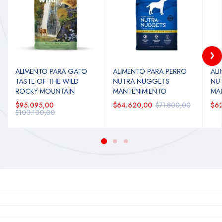
ALIMENTO PARA GATO
ALIMENTO PARA PERRO
AL
TASTE OF THE WILD
NUTRA NUGGETS
NU
ROCKY MOUNTAIN
MANTENIMIENTO
MA
$95.095,00
$64.620,00
$71.800,00
$62
$100.100,00