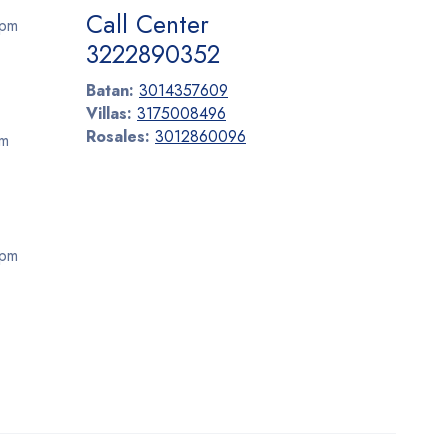
Call Center
 pm
3222890352
Batan:
3014357609
Villas:
3175008496
Rosales:
3012860096
pm
 pm