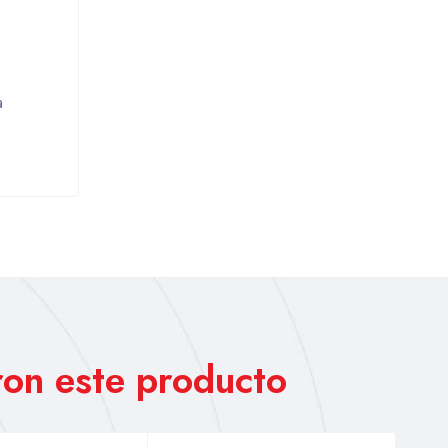
s
a
on este producto