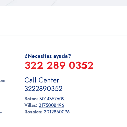
¿Necesitas ayuda?
322 289 0352
Call Center
 pm
3222890352
Batan:
3014357609
Villas:
3175008496
Rosales:
3012860096
pm