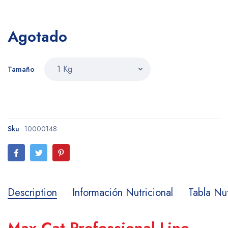
Agotado
Tamaño
Sku
10000148
Description
Información Nutricional
Tabla Nut
Max Cat Professional Line