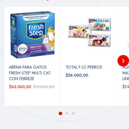
ARENA PARA GATOS
TOTAL F LC PERROS
AL
FRESH STEP MULTI CAT
MA
$56.000,00
CON FEBREZE
LI
$63.360,00
$72.000,00
$74