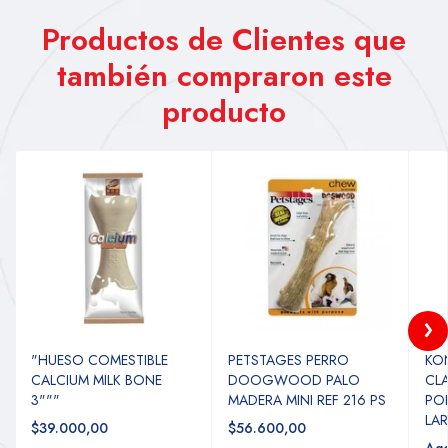
Productos de Clientes que
también compraron este
producto
"HUESO COMESTIBLE
PETSTAGES PERRO
KO
CALCIUM MILK BONE
DOOGWOOD PALO
CLA
3"""
MADERA MINI REF 216 PS
PO
LAR
$39.000,00
$56.600,00
Ag