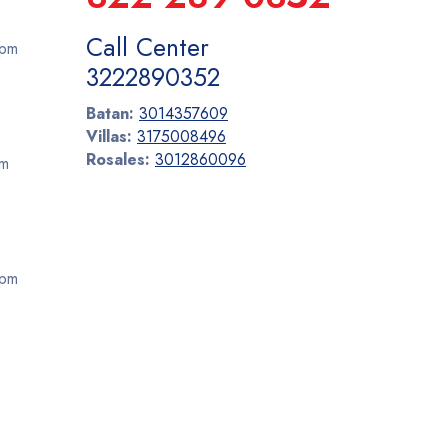
Call Center
 pm
3222890352
Batan:
3014357609
Villas:
3175008496
Rosales:
3012860096
pm
 pm