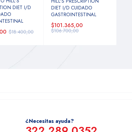
O HILL'S
HILL'S PRESCRIPTION
TION DIET I/D
DIET I/D CUIDADO
IDADO
GASTROINTESTINAL
NTESTINAL
$101.365,00
$106.700,00
,00
$18.400,00
¿Necesitas ayuda?
322 289 0352