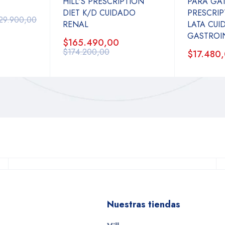
HILL'S PRESCRIPTION
PARA GAT
DIET K/D CUIDADO
PRESCRIP
29.900,00
RENAL
LATA CU
GASTROI
$165.490,00
$174.200,00
$17.480
Nuestras tiendas