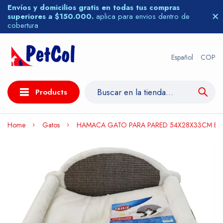
Envíos y domicilios gratis en todas tus compras
superiores a $150.000.
aplica para envios dentro de
cobertura
Español
COP
Products
Home
Gatos
HAMACA GATO PARA PARED 54X28X33CM B