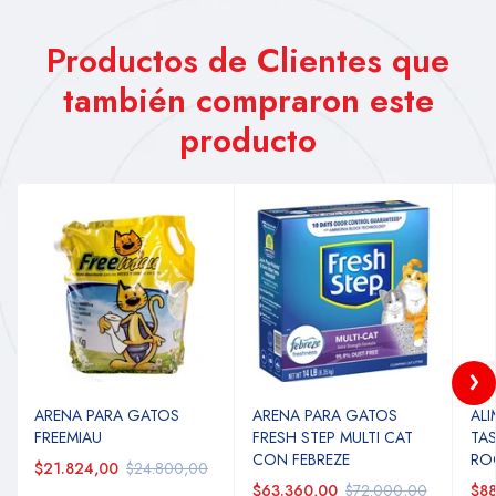
Productos de Clientes que
también compraron este
producto
ARENA PARA GATOS
ARENA PARA GATOS
AL
FREEMIAU
FRESH STEP MULTI CAT
TAS
CON FEBREZE
RO
$21.824,00
$24.800,00
$63.360,00
$72.000,00
$88