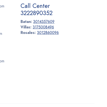
Call Center
 pm
3222890352
Batan:
3014357609
Villas:
3175008496
Rosales:
3012860096
pm
 pm