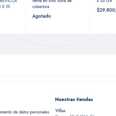
REVICOX
venta en sólo zona de
X 35 GR
 X 10
cobertura
$29.800
Agotado
Nuestras tiendas
Villas
tamiento de datos personales