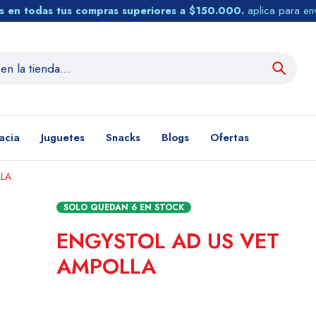
tis en todas tus compras superiores a $150.000.
aplica para en
acia
Juguetes
Snacks
Blogs
Ofertas
LLA
SOLO QUEDAN
6
EN STOCK
ENGYSTOL AD US VET
AMPOLLA