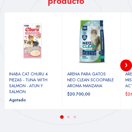
producto
INABA CAT CHURU 4
ARENA PARA GATOS
AR
PIEZAS - TUNA WITH
NEO CLEAN SCOOPABLE
MI
SALMON - ATUN Y
AROMA MANZANA
AC
SALMON
$20.700,00
$26
Agotado