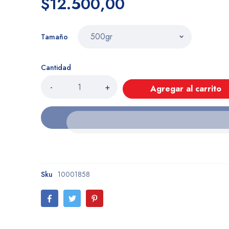
$12.500,00
Tamaño
Cantidad
-
+
Agregar al carrito
Sku
10001858