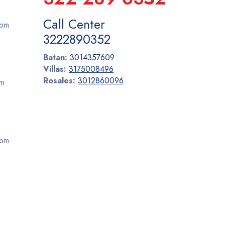
Call Center
 pm
3222890352
Batan:
3014357609
Villas:
3175008496
Rosales:
3012860096
pm
 pm