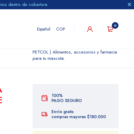
vios dentro de cobertura
0
Español
COP
PETCOL | Alimentos, accesorios y farmacia
para tu mascota.
A
100%
E
PAGO SEGURO
Envío gratis
compras mayores $180.000