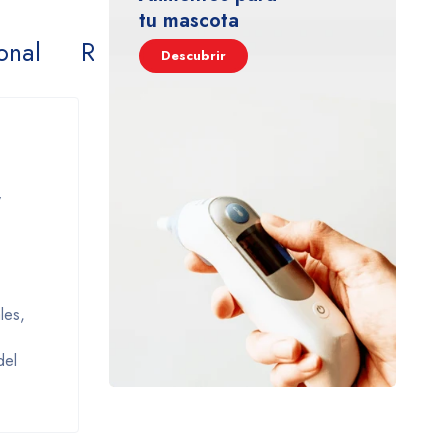
tu mascota
onal
Reseñas
Descubrir
y
les,
del