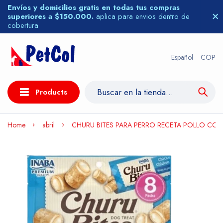
Envíos y domicilios gratis en todas tus compras
superiores a $150.000.
aplica para envios dentro de
cobertura
Español
COP
Products
Home
abril
CHURU BITES PARA PERRO RECETA POLLO CON 