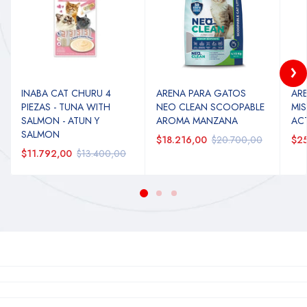
INABA CAT CHURU 4
ARENA PARA GATOS
AR
PIEZAS - TUNA WITH
NEO CLEAN SCOOPABLE
MI
SALMON - ATUN Y
AROMA MANZANA
AC
SALMON
$18.216,00
$20.700,00
$25
$11.792,00
$13.400,00