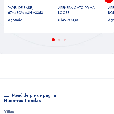
PAPEL DE BASE J
ARENERA GATO PRIMA
AR
67*48CM 6UN A3353
LOOSE
BOR
Agotado
$149.700,00
Ag
Menú de pie de página
Nuestras tiendas
Villas