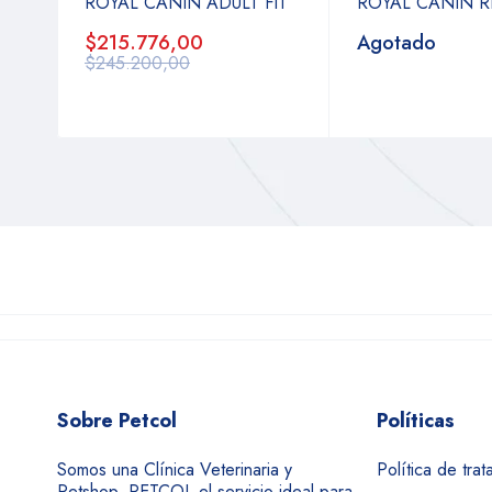
ROYAL CANIN ADULT FIT
ROYAL CANIN R
$215.776,00
Agotado
$245.200,00
Sobre Petcol
Políticas
Somos una Clínica Veterinaria y
Política de tra
Petshop. PETCOL el servicio ideal para