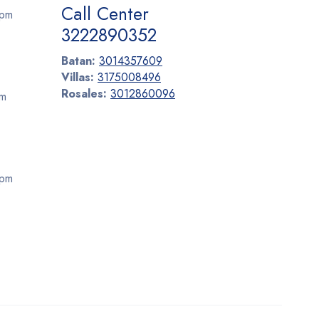
Call Center
 pm
3222890352
Batan:
3014357609
Villas:
3175008496
Rosales:
3012860096
pm
 pm