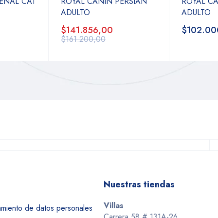
ENAL CAT
ROYAL CANIN PERSIAN
ROYAL CA
ADULTO
ADULTO
$141.856,00
$102.00
$161.200,00
Nuestras tiendas
Villas
tamiento de datos personales
Carrera 58 # 131A-26