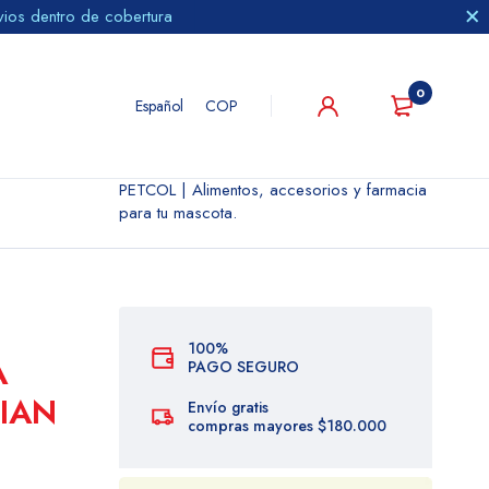
vios dentro de cobertura
0
Español
COP
PETCOL | Alimentos, accesorios y farmacia
para tu mascota.
100%
A
PAGO SEGURO
IAN
Envío gratis
compras mayores $180.000