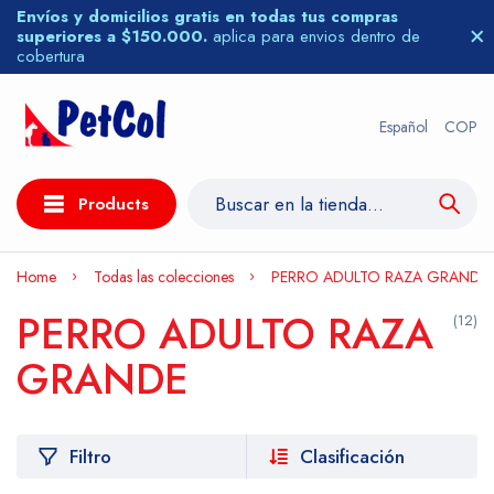
Envíos y domicilios gratis en todas tus compras
superiores a $150.000.
aplica para envios dentro de
cobertura
Español
COP
Products
Home
Todas las colecciones
PERRO ADULTO RAZA GRANDE
PERRO ADULTO RAZA
(12)
GRANDE
Filtro
Clasificación