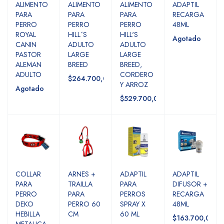
ALIMENTO
ALIMENTO
ALIMENTO
ADAPTIL
PARA
PARA
PARA
RECARGA
PERRO
PERRO
PERRO
48ML
ROYAL
HILL´S
HILL'S
Agotado
CANIN
ADULTO
ADULTO
PASTOR
LARGE
LARGE
ALEMAN
BREED
BREED,
ADULTO
CORDERO
$264.700,00
Y ARROZ
Agotado
$529.700,00
COLLAR
ARNES +
ADAPTIL
ADAPTIL
PARA
TRAILLA
PARA
DIFUSOR +
PERRO
PARA
PERROS
RECARGA
DEKO
PERRO 60
SPRAY X
48ML
HEBILLA
CM
60 ML
$163.700,00
METALICA