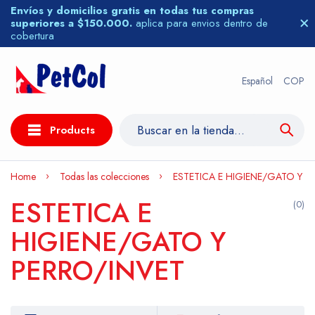
Envíos y domicilios gratis en todas tus compras
superiores a $150.000.
aplica para envios dentro de
cobertura
Español
COP
Products
Home
Todas las colecciones
ESTETICA E HIGIENE/GATO Y P
ESTETICA E
(0)
HIGIENE/GATO Y
PERRO/INVET