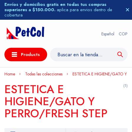
Envíos y domicilios gratis en todas tus compras
superiores a $150.000.
aplica para envios dentro de
cobertura
Español
COP
Products
Home
Todas las colecciones
ESTETICA E HIGIENE/GATO Y P
ESTETICA E
(1)
HIGIENE/GATO Y
PERRO/FRESH STEP