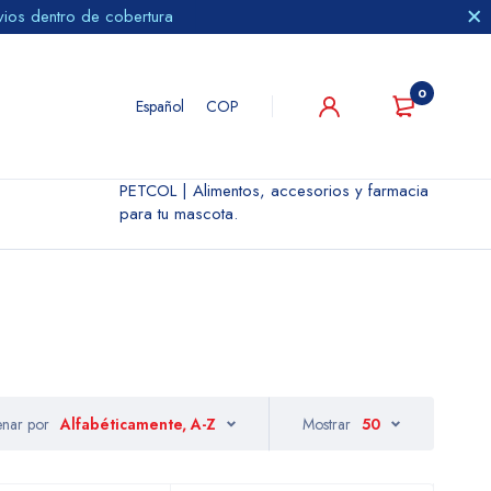
vios dentro de cobertura
0
Español
COP
PETCOL | Alimentos, accesorios y farmacia
para tu mascota.
nar por
Alfabéticamente, A-Z
Mostrar
50