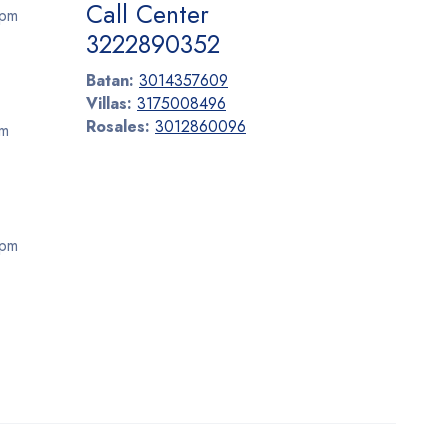
Call Center
 pm
3222890352
Batan:
3014357609
Villas:
3175008496
Rosales:
3012860096
pm
 pm