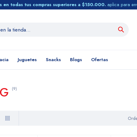
tis en todas tus compras superiores a $150.000.
aplica para en
acia
Juguetes
Snacks
Blogs
Ofertas
OG
(9)
Orde