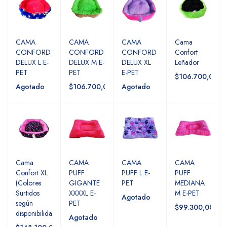
CAMA
CAMA
CAMA
Cama
CONFORD
CONFORD
CONFORD
Confort
DELUX L E-
DELUX M E-
DELUX XL
Leñador
PET
PET
E-PET
$106.700,00
Agotado
$106.700,00
Agotado
Cama
CAMA
CAMA
CAMA
Confort XL
PUFF
PUFF L E-
PUFF
(Colores
GIGANTE
PET
MEDIANA
Surtidos
XXXXL E-
M E-PET
Agotado
según
PET
$99.300,00
disponibilidad)
Agotado